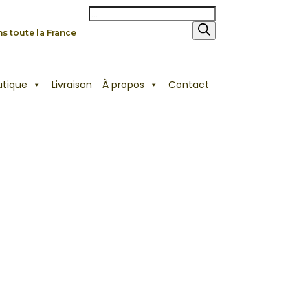
Recherche
de
produits
s toute la France
utique
Livraison
À propos
Contact