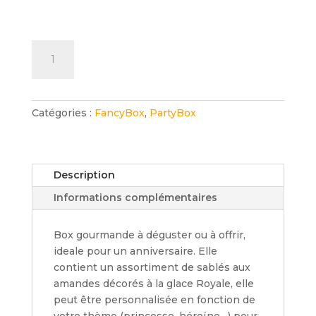
quantité
de
Fêtes
des
pères
Catégories :
FancyBox
,
PartyBox
Description
Informations complémentaires
Box gourmande à déguster ou à offrir,
ideale pour un anniversaire. Elle
contient un assortiment de sablés aux
amandes décorés à la glace Royale, elle
peut être personnalisée en fonction de