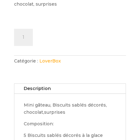
chocolat, surprises
quantité
de
LoverBox
Saint-
Valentin
Catégorie :
LoverBox
XL
Description
Mini gâteau, Biscuits sablés décorés,
chocolat,surprises
Composition:
5 Biscuits sablés décorés à la glace