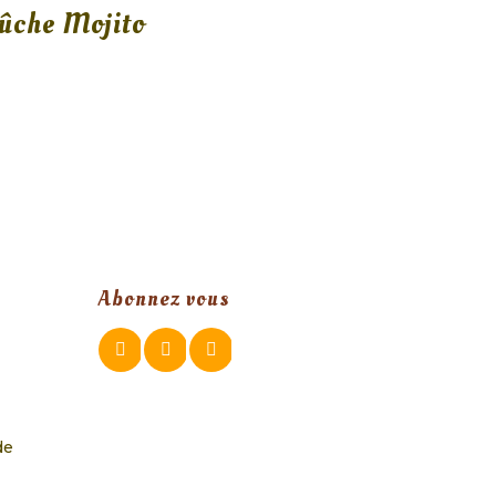
ûche Mojito
Abonnez vous
de