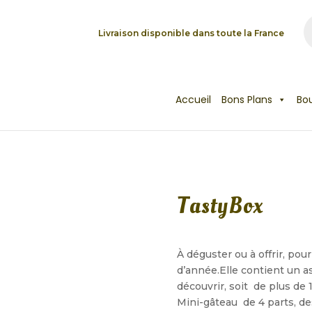
R
e
Livraison disponible dans toute la France
c
h
e
r
c
h
e
d
Accueil
Bons Plans
Bo
e
p
r
o
d
u
i
t
s
TastyBox
À déguster ou à offrir, pou
d’année.Elle contient un a
découvrir, soit de plus de 1
Mini-gâteau de 4 parts, d