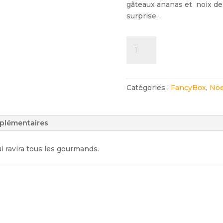
gâteaux ananas et noix de 
surprise…
quantité
de
TastyBox
Catégories :
FancyBox
,
Nöe
plémentaires
 ravira tous les gourmands.