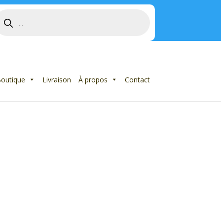
echerche
e
roduits
outique
Livraison
À propos
Contact