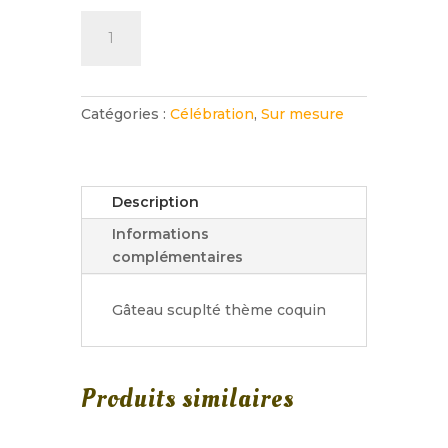
quantité
de
Cake
design
Sexy
Catégories :
Célébration
,
Sur mesure
Description
Informations
complémentaires
Gâteau scuplté thème coquin
Produits similaires