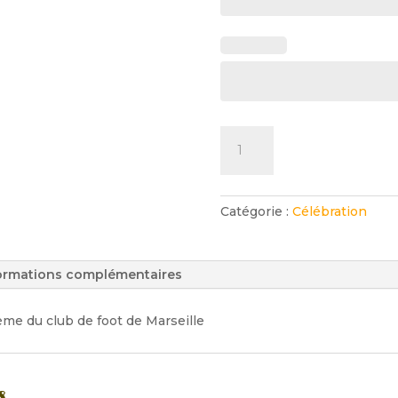
quantité
de
Cake
Maillot
Catégorie :
Célébration
de
Foot
ormations complémentaires
ème du club de foot de Marseille
s