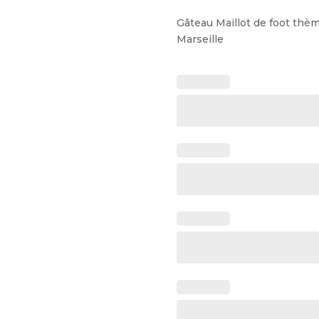
Gâteau Maillot de foot thè
Marseille