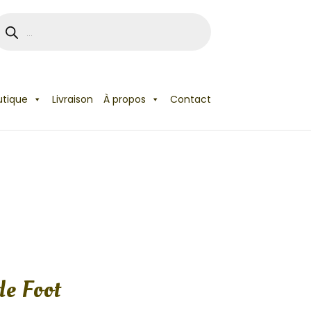
echerche
e
roduits
utique
Livraison
À propos
Contact
de Foot